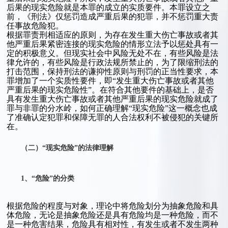
后果的现实危险就是本罪的成立的实质要件。本罪设立之
前，《刑法》仅惩罚造成严重后果的犯罪，并不惩罚重大责
任事故危险犯。
根据罪责刑相适应的原则，为存在发生重大伤亡事故或者其
他严重后果紧密连接的现实危险的情形立法予以惩处具有一
定的积极意义。但现实社会中风险无处不在，有些风险是法
律允许的，有些风险是行政法规所禁止的，为了限缩刑法的
打击范围，保持刑法的谦抑性原则与刑罚的正当性要求，本
罪增加了一个实质性要件，即“发生重大伤亡事故或者其他
严重后果的现实危险性”。在符合其他要件的基础上，是否
具有发生重大伤亡事故或者其他严重后果的现实危险就成了
罪与非罪的分水岭，如何正确理解“现实危险”这一概念也成
了准确认定犯罪和保障无罪的人合法权利不被侵犯的关键所
在。
（二）“现实危险”的法律理解
1、“危险”的分类
根据危险的程度与对象，理论中将危险划分为抽象危险和具
体危险，无论是抽象危险还是具有危险均是一种危险，而不
是一种危害结果，危险具有相对性，有发生或者不发生两种