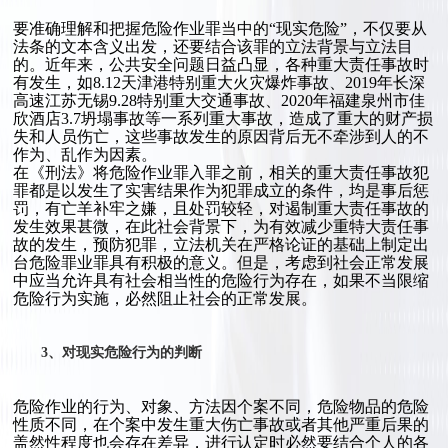
要准确理解和把握危险作业罪当中的“现实危险”，不仅要从
法条的文本含义出发，还要结合该罪的立法背景与立法目
的。近年来，公共安全问题日益凸显，各种重大责任事故时
有发生，如8.12天津港特别重大火灾爆炸事故、2019年长深
高速江苏无锡9.28特别重大交通事故、2020年福建泉州市佳
欣酒店3.7坍塌事故等一系列重大事故，造成了重大的财产损
失和人员伤亡，这些事故发生的原因背后无不牵涉到人的不
作为、乱作为因素。
在《刑法》将危险作业罪入罪之前，相关的重大责任事故犯
罪都是以发生了实害结果作为犯罪成立的条件，均是事后惩
罚，有亡羊补牢之嫌，且处罚较轻，对遏制重大责任事故的
发生效果甚微，在此社会背景下，为有效减少重特大责任事
故的发生，预防犯罪，立法机关在严格论证的基础上制定出
台危险罪业罪具有积极的意义。但是，考虑到社会正常发展
中应当允许具有社会相当性的危险行为存在，如果不当限缩
危险行为实施，必然阻止社会的正常发展。
3、对现实危险行为的判断
危险作业的行为、对象、方法因个案不同，危险物品的危险
性质不同，在个案中发生重大伤亡事故或者其他严重后果的
盖然性程度也会存在差异，进行认定时必然要结合个人的各