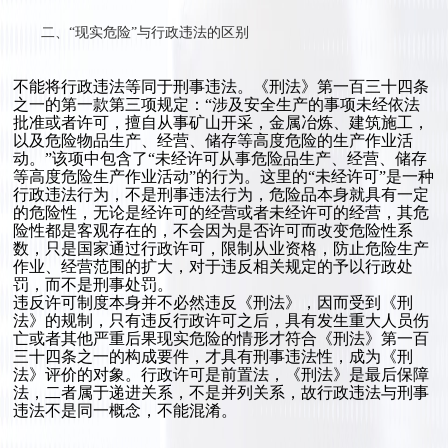
二、“现实危险”与行政违法的区别
不能将行政违法等同于刑事违法。《刑法》第一百三十四条
之一的第一款第三项规定：“涉及安全生产的事项未经依法
批准或者许可，擅自从事矿山开采，金属冶炼、建筑施工，
以及危险物品生产、经营、储存等高度危险的生产作业活
动。”该项中包含了“未经许可从事危险品生产、经营、储存
等高度危险生产作业活动”的行为。这里的“未经许可”是一种
行政违法行为，不是刑事违法行为，危险品本身就具有一定
的危险性，无论是经许可的经营或者未经许可的经营，其危
险性都是客观存在的，不会因为是否许可而改变危险性系
数，只是国家通过行政许可，限制从业资格，防止危险生产
作业、经营范围的扩大，对于违反相关规定的予以行政处
罚，而不是刑事处罚。
违反许可制度本身并不必然违反《刑法》，因而受到《刑
法》的规制，只有违反行政许可之后，具有发生重大人员伤
亡或者其他严重后果现实危险的情形才符合《刑法》第一百
三十四条之一的构成要件，才具有刑事违法性，成为《刑
法》评价的对象。行政许可是前置法，《刑法》是最后保障
法，二者属于递进关系，不是并列关系，故行政违法与刑事
违法不是同一概念，不能混淆。