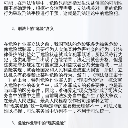
可能，在刑法语境中，危险只能是指发生法益侵害的可能性
而不是确定性，根据社会治理需要，立法机关对一定的危险
行为采取刑法手段进行干预，这就是刑法理论中的危险犯。
2、刑法上的“危险”含义
在危险作业罪立法之前，我国刑法的危险犯多为抽象危险，
像危险驾驶罪，只要行为人实施某种危害社会的行为，让法
律保护的利益处于危险状态就成立犯罪既遂，所以又称行为
犯，这类犯罪一旦出现了危险结果，法定刑就会升格。但是
这类犯罪多规定在对国家重大利益或者公共安全领域，一旦
危险实现，就会给国家和人民利益造成重大损害，所以，立
法机关有必要禁止某种危险的行为。然而，《刑法修正案十
一》的出台，特别危险作业罪入刑，“现实危险”这一概念写
入危险作业的条文当中，成了本罪成立的必备要件，也是罪
与非罪的区分条件，因此，准确界定“现实危险”成了司法实
务当中的重中之重，当前司法实务当中也产生了较大争议，
在最高人民法院、最高人民检察院作出司法解释之前，
对“现实危险”这一影响定罪的重要概念理解不一，司法尺度
难以把握，司法实务当中诉判不一，不利于司法统一。
3、危险作业罪中的“现实危险”