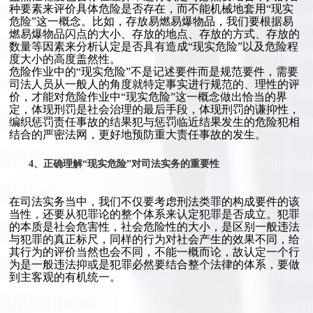
种要素来评价具体危险是否存在，而不能机械地套用“现实
危险”这一概念。比如，存放易燃易爆物品，我们要根据易
燃易爆物品闪点的大小、存放的地点、存放的方式、存放的
数量等因素来分析认定是否具有造成“现实危险”以及危险程
度大小的高度盖然性。
危险作业中的“现实危险”不是记述要件而是规范要件，需要
司法人员从一般人的角度就特定事实进行规范的、理性的评
价，才能对危险作业中“现实危险”这一概念做出恰当的界
定，体现刑罚是社会治理的最后手段，体现刑罚的谦抑性，
编织惩罚责任事故的结果犯与惩罚临近结果发生的危险犯相
结合的严密法网，更好地预防重大责任事故的发生。
4、正确理解“现实危险”对司法实务的重要性
在司法实务当中，我们不仅要考虑刑法类罪的构成要件的该
当性，还要从犯罪论的整个体系来认定犯罪是否成立。犯罪
的本质是社会危害性，社会危险性的大小，是区别一般违法
与犯罪的真正标尺，同样的行为对社会产生的效果不同，给
其行为的评价当然也会不同，不能一概而论，故认定一个行
为是一般违法抑或是犯罪必然要结合整个法律的体系，要做
到主客观的有机统一。