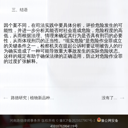
三、结语
因个案不同，在司法实践中要具体分析，评价危险发生的可
能性，并进一步分析其能否对社会造成危险，危险程度的高
低，从而根据法理、情理来确定其行为是否具有刑罚的必要
性，从而体现刑罚的正当性。“现实危险”是危险作业罪成立
的关键条件之一，检察机关在提起公诉时要证明被告人的行
为确实造成了一种可能导致重大事故发生的实际危险状态。
这样的规定有助于确保法律的正确适用，防止对危险作业罪
的过度扩张解释。
路德研究 | 植物新品种保护侵权证据收集：维权之路的坚实基石
没有了...
河南路德律师事务所 版权所有 ©
豫ICP备2021027907号-1
豫公网安备
41010702004119号