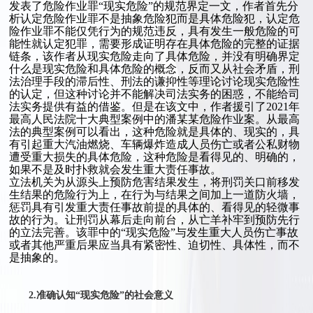
发表了危险作业罪“现实危险”的规范界定一文，作者首先分
析认定危险作业罪不是抽象危险犯而是具体危险犯，认定危
险作业罪不能仅凭行为的规范违反，具有发生一般危险的可
能性就认定犯罪，需要形成证明存在具体危险的完整的证据
链条，该作者从现实危险走向了具体危险，并没有明确界定
什么是现实危险和具体危险的概念，反而又从社会矛盾，刑
法治理手段的滞后性、刑法的谦抑性等理论讨论现实危险性
的认定，但这种讨论并不能解决司法实务的困惑，不能给司
法实务提供有益的借鉴。但是在该文中，作者援引了2021年
最高人民法院十大典型案例中的潘某某危险作业案。从最高
法的典型案例可以看出，这种危险就是具体的、现实的，具
有引起重大汽油燃烧、车辆爆炸造成人员伤亡或者公私财物
遭受重大损失的具体危险，这种危险是看得见的、明确的，
如果不是及时扑救就会发生重大责任事故。
立法机关为从源头上预防危害结果发生，将刑罚关口前移发
生结果的危险行为上，在行为与结果之间加上一道防火墙，
惩罚具有引发重大责任事故前提的具体的、看得见的轻微事
故的行为。让刑罚从幕后走向前台，从亡羊补牢到预防先行
的立法完善。该罪中的“现实危险”与发生重大人员伤亡事故
或者其他严重后果应当具有紧密性、迫切性、具体性，而不
是抽象的。
2.准确认知“现实危险”的社会意义