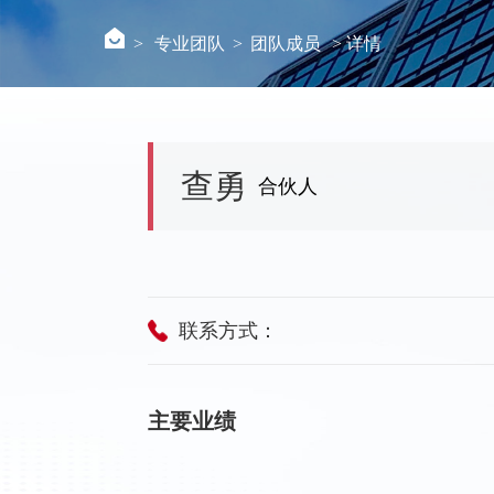
>
专业团队
>
团队成员
> 详情
查勇
合伙人
联系方式：
主要业绩