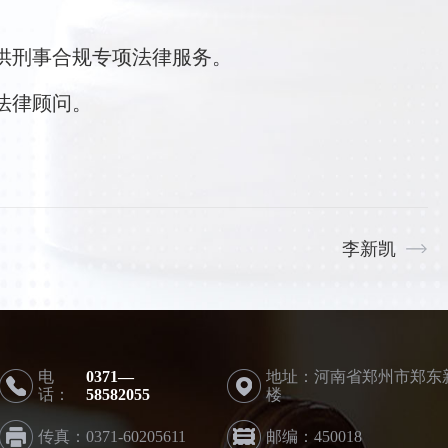
提供刑事合规专项法律服务。
供法律顾问。
李新凯
电
0371—
地址：河南省郑州市郑东新
话：
58582055
楼
传真：
0371-60205611
邮编：450018