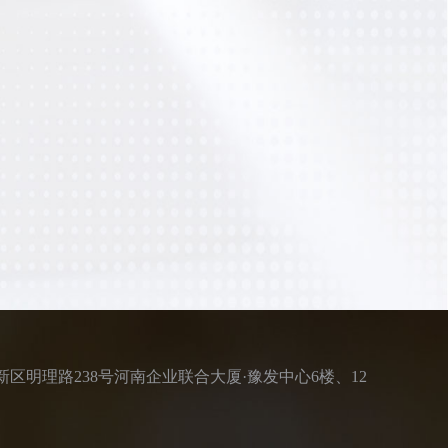
区明理路238号河南企业联合大厦·豫发中心6楼、12