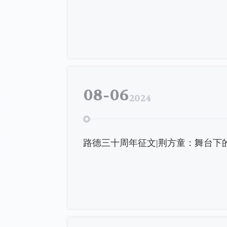
08-06
2024
路德三十周年征文|荆方童：舞台下