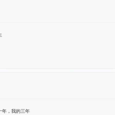
生
十年，我的三年