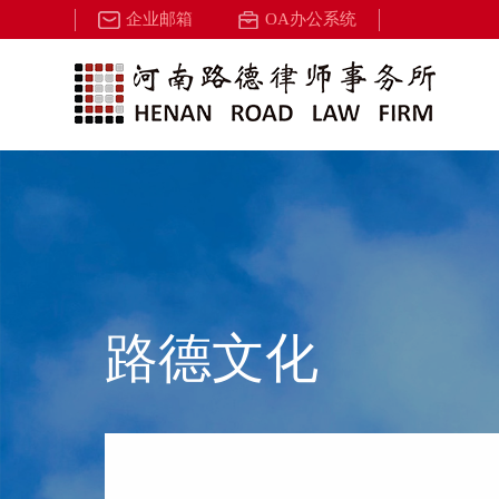
企业邮箱
OA办公系统
路德文化