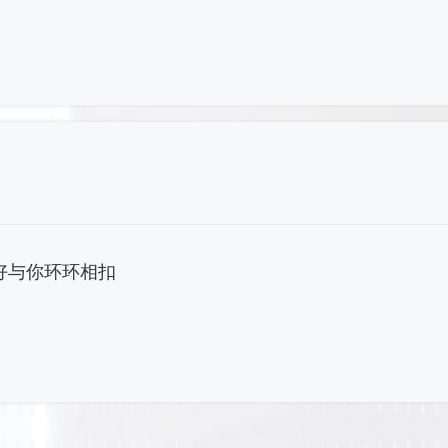
好与你环环相扣