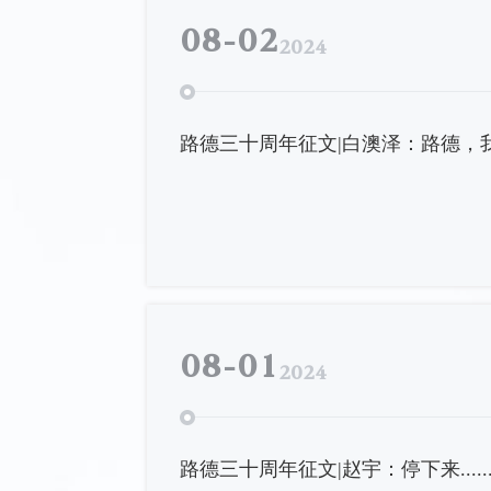
08-02
2024
路德三十周年征文|白澳泽：路德，
08-01
2024
路德三十周年征文|赵宇：停下来.....