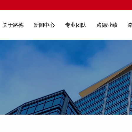
关于路德
新闻中心
专业团队
路德业绩